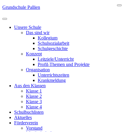
Zum
Grundschule Pallien
Inhalt
springen
(Eingabetaste
Unsere Schule
drücken)
Das sind wir
Kollegium
Schulsozialarbeit
Schulgeschichte
Konzept
Leitziele/Unterricht
Profil-Themen und Projekte
Organisation
Unterrichtszeiten
Krankmeldung
Aus den Klassen
Klasse 1
Klasse 2
Klasse 3
Klasse 4
Schulbuchlisten
Aktuelles
Förderverein
Vorstand