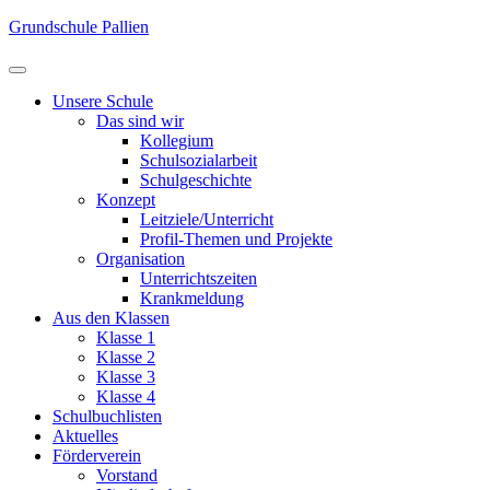
Zum
Grundschule Pallien
Inhalt
springen
(Eingabetaste
Unsere Schule
drücken)
Das sind wir
Kollegium
Schulsozialarbeit
Schulgeschichte
Konzept
Leitziele/Unterricht
Profil-Themen und Projekte
Organisation
Unterrichtszeiten
Krankmeldung
Aus den Klassen
Klasse 1
Klasse 2
Klasse 3
Klasse 4
Schulbuchlisten
Aktuelles
Förderverein
Vorstand